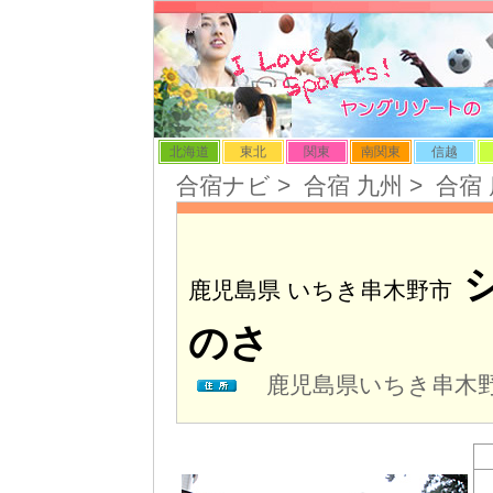
北海道
東北
関東
南関東
信越
合宿ナビ
>
合宿 九州
>
合宿
鹿児島県 いちき串木野市
のさ
鹿児島県いちき串木野