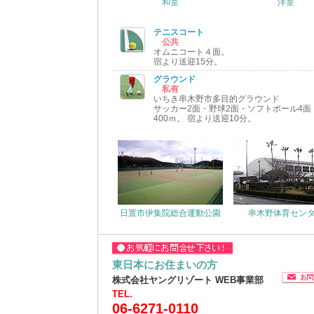
和室
洋室
テニスコート
公共
オムニコート４面。
宿より送迎15分。
グラウンド
私有
いちき串木野市多目的グラウンド
サッカー2面・野球2面・ソフトボール4面
400ｍ。 宿より送迎10分。
日置市伊集院総合運動公園
串木野体育セン
東日本にお住まいの方
株式会社ヤングリゾート WEB事業部
TEL.
06-6271-0110